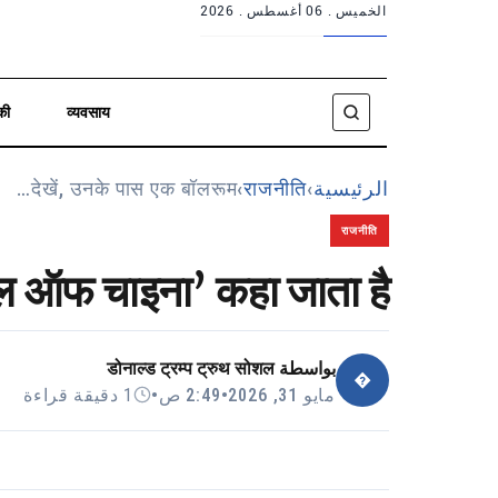
الخميس .
06 أغسطس . 2026
की
व्यवसाय
देखें, उनके पास एक बॉलरूम…
›
राजनीति
›
الرئيسية
राजनीति
हॉल ऑफ चाइना’ कहा जाता है!
डोनाल्ड ट्रम्प ट्रुथ सोशल
بواسطة
�
1 دقيقة قراءة
•
2:49 ص
•
مايو 31, 2026