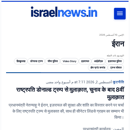
بحث
الإثنين, 10 أغسطس 2026
ईरान
الوسوم ذات الصلة
हिज़्बुल्लाह
डोनाल्ड ट्रम्प
सीमा पुलिस
Video Story
इज़रायल
आईडीएफ़
इज़रायल पुलिस
होम फ्रंट कमांड
ट्रुथ सोशल
أسبوع واحد مضى
•
أغسطس 2, 2026 at 7:11 م
•
कूटनीति
राष्ट्रपति डोनाल्ड ट्रम्प से मुलाक़ात, चुनाव के बाद 8वीं
मुलाक़ात
प्रधानमंत्री नेतन्याहू ने ईरान, इज़रायल की सुरक्षा और शांति का विस्तार करने पर चर्चा
के लिए राष्ट्रपति ट्रम्प से मुलाकात की, साथ ही सीनेटर लिंडसे ग्राहम का सम्मान भी
किया।
المصدر: प्रधानमंत्री कार्यालय