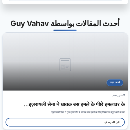
أحدث المقالات بواسطة Guy Vahav
ताज़ा खबरें
11 شهر مضى
इज़रायली सेना ने घातक बस हमले के पीछे हमलावर के…
इज़रायली सेना ने गुश एत्ज़ियोन में घातक बस हमले के लिए जिम्मेदार बंदूकधारी के घर…
اقرأ المزيد